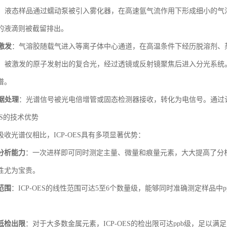
：液态样品通过蠕动泵被引入雾化器，在高速氩气流作用下形成细小的气
的液滴则被截留排出。
激发
：气溶胶随载气进入等离子体中心通道，在高温条件下经历脱溶剂、
：被激发的原子发射出的复合光，经过透镜或反射镜聚焦后进入分光系统
谱。
据处理
：光谱信号被光电倍增管或固态检测器接收，转化为电信号。通过
ES的技术优势
收光谱仪相比，ICP-OES具有多项显著优势：
分析能力
：一次进样即可同时测定主量、微量和痕量元素，大大提高了分
性尤为宝贵。
范围
：ICP-OES的线性范围可达5至6个数量级，能够同时准确测定样品
低检出限
：对于大多数金属元素，ICP-OES的检出限可达ppb级，足以