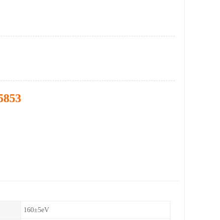
5853
160±5eV