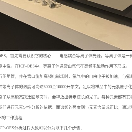
P-OES，首先需要认识它的核心——电感耦合等离子体光源。等离子体是
电中性。在ICP-OES中，等离子体通常由氩气在高频电磁场作用下形成。
石英炬管，并在管口施加高频电磁场时，氩气中的自由电子被加速，与氩
等离子体的温度可高达6000至10000开尔文，足以将样品中的元素原子化
原子从高能态跃迁回基态时，会释放出特定波长的光子。每种元素都有其
我们进行元素定性分析的依据。而谱线的强度则与元素含量成正比，通过
ES的工作流程
CP-OES分析过程大致可以分为以下几个步骤：