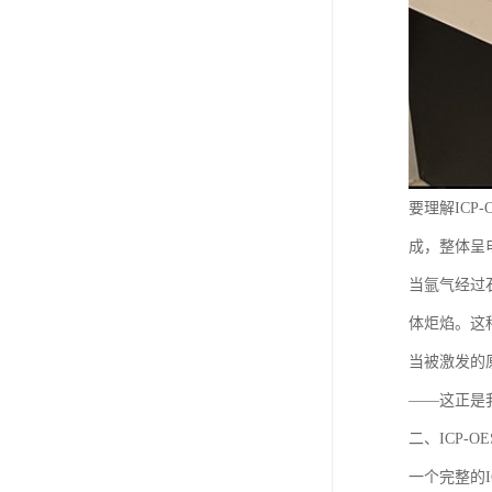
要理解IC
成，整体呈
当氩气经过
体炬焰。这种
当被激发的
——这正是
二、ICP-O
一个完整的I