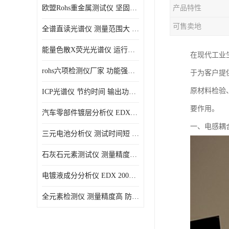
欧盟Rohs重金属测试仪 坚固耐用 测试结果清晰显示
产品特性
光电直读光谱仪
可售卖地
全谱直读光谱仪 测量范围大 抗干扰性能好
便携式水质重金属检测仪
能量色散X荧光光谱仪 运行稳定性高 方便样品的测量
在现代工业
rohs六项检测仪厂家 功能强大 可直接分析
于为客户提
原材料检验
ICP光谱仪 节约时间 输出功率稳定
要作用。
汽车零部件镀层分析仪 EDX600PLUS 自动谱线识别
一、电感耦
三元电池分析仪 测试时间短 体积小 方便便携
石灰石元素测试仪 测量精度高 测量方便 快捷
电镀液成分分析仪 EDX 2000A 测量 穿透力强
全元素检测仪 测量精度高 防尘 防水性能好