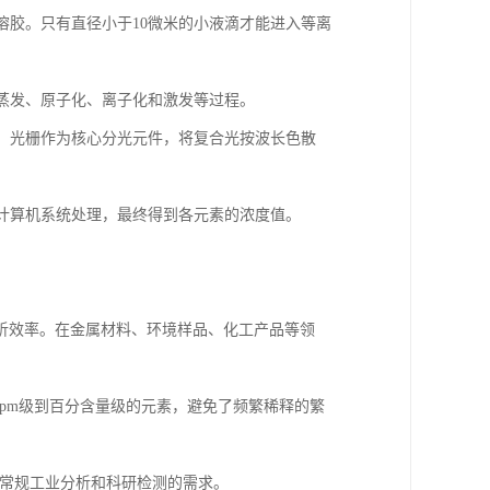
溶胶。只有直径小于10微米的小液滴才能进入等离
蒸发、原子化、离子化和激发等过程。
。光栅作为核心分光元件，将复合光按波长色散
计算机系统处理，最终得到各元素的浓度值。
析效率。在金属材料、环境样品、化工产品等领
中ppm级到百分含量级的元素，避免了频繁稀释的繁
满足常规工业分析和科研检测的需求。