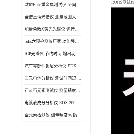
ROHS测
欧盟Rohs重金属测试仪 坚固耐用 测试结果清晰显示
光电直读光谱仪
全谱直读光谱仪 测量范围大 抗干扰性能好
便携式水质重金属检测仪
能量色散X荧光光谱仪 运行稳定性高 方便样品的测量
rohs六项检测仪厂家 功能强大 可直接分析
ICP光谱仪 节约时间 输出功率稳定
汽车零部件镀层分析仪 EDX600PLUS 自动谱线识别
三元电池分析仪 测试时间短 体积小 方便便携
石灰石元素测试仪 测量精度高 测量方便 快捷
电镀液成分分析仪 EDX 2000A 测量 穿透力强
全元素检测仪 测量精度高 防尘 防水性能好