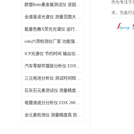
作为专注于
欧盟Rohs重金属测试仪 坚固耐用 测试结果清晰显示
光电直读光谱仪
术，为各行
全谱直读光谱仪 测量范围大 抗干扰性能好
便携式水质重金属检测仪
能量色散X荧光光谱仪 运行稳定性高 方便样品的测量
rohs六项检测仪厂家 功能强大 可直接分析
ICP光谱仪 节约时间 输出功率稳定
汽车零部件镀层分析仪 EDX600PLUS 自动谱线识别
三元电池分析仪 测试时间短 体积小 方便便携
石灰石元素测试仪 测量精度高 测量方便 快捷
电镀液成分分析仪 EDX 2000A 测量 穿透力强
全元素检测仪 测量精度高 防尘 防水性能好