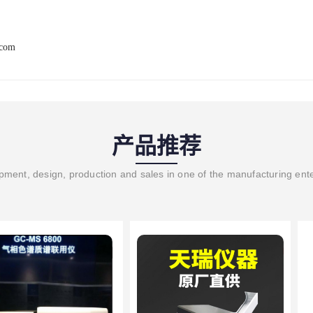
.com
产品推荐
ment, design, production and sales in one of the manufacturing ent