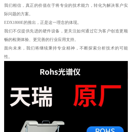
我们相信，真正的价值在于将专业的技术能力，转化为解决客户实
际问题的方案。
EDX1800E的推出，正是这一理念的体现。
我们不仅提供先进的硬件设备，更关注如何通过它为客户创造更顺
畅的检测体验、更完善的行业应用支持。
面向未来，我们将继续秉持专业精神，不断探索分析技术的可能
性。