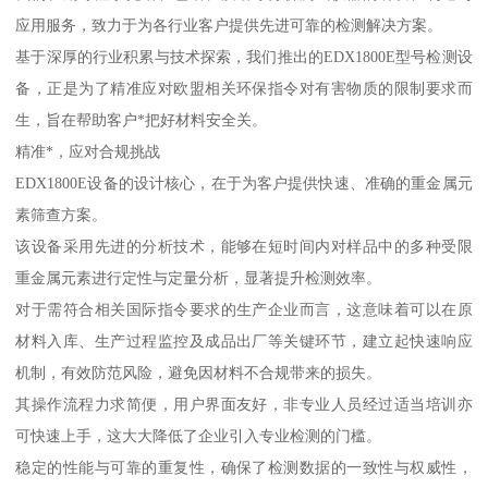
应用服务，致力于为各行业客户提供先进可靠的检测解决方案。
基于深厚的行业积累与技术探索，我们推出的EDX1800E型号检测设
备，正是为了精准应对欧盟相关环保指令对有害物质的限制要求而
生，旨在帮助客户*把好材料安全关。
精准*，应对合规挑战
EDX1800E设备的设计核心，在于为客户提供快速、准确的重金属元
素筛查方案。
该设备采用先进的分析技术，能够在短时间内对样品中的多种受限
重金属元素进行定性与定量分析，显著提升检测效率。
对于需符合相关国际指令要求的生产企业而言，这意味着可以在原
材料入库、生产过程监控及成品出厂等关键环节，建立起快速响应
机制，有效防范风险，避免因材料不合规带来的损失。
其操作流程力求简便，用户界面友好，非专业人员经过适当培训亦
可快速上手，这大大降低了企业引入专业检测的门槛。
稳定的性能与可靠的重复性，确保了检测数据的一致性与权威性，