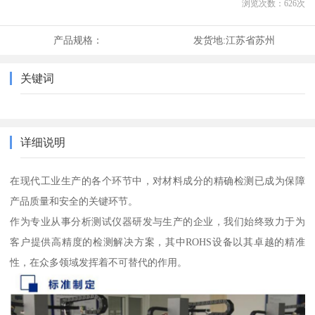
浏览次数：
626
次
产品规格：
发货地:
江苏省苏州
关键词
详细说明
在现代工业生产的各个环节中，对材料成分的精确检测已成为保障
产品质量和安全的关键环节。
作为专业从事分析测试仪器研发与生产的企业，我们始终致力于为
客户提供高精度的检测解决方案，其中ROHS设备以其卓越的精准
性，在众多领域发挥着不可替代的作用。