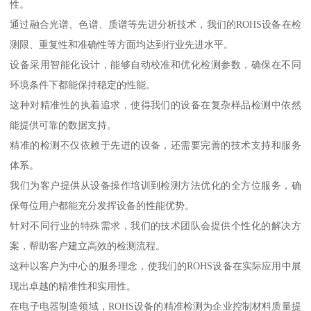
性。
通过融合光谱、色谱、质谱等先进分析技术，我们的ROHS设备在检
测限、重复性和准确性等方面均达到行业先进水平。
设备采用智能化设计，能够自动校准和优化检测参数，确保在不同
环境条件下都能保持稳定的性能。
这种对精准性的执着追求，使得我们的设备在复杂样品检测中依然
能提供可靠的数据支持。
精准的检测不仅依赖于先进的设备，还需要完善的技术支持和服务
体系。
我们为客户提供从设备操作培训到检测方法优化的全方位服务，确
保每位用户都能充分发挥设备的性能优势。
针对不同行业的特殊需求，我们的技术团队会提供个性化的解决方
案，帮助客户建立高效的检测流程。
这种以客户为中心的服务理念，使我们的ROHS设备在实际应用中展
现出卓越的精准性和实用性。
在电子电器制造领域，ROHS设备的精准检测为企业控制材料质量提