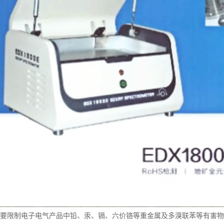
令主要限制电子电气产品中铅、汞、镉、六价铬等重金属及多溴联苯等有害