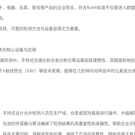
子、电器、玩具、珠宝等产品的企业而言，符合RoHS标准不仅是进入欧
径。
高效、可靠的检测方法与设备显得尤为重要。
术的核心设备与应用
重金属检测中，手持式光谱仪和合金分析仪等设备因其便携性、高精度和响
于X射线荧光（XRF）等技术原理，能够在几秒钟内对样品中的元素成分
便捷：手持式设计允许检测人员在生产线、仓库或现场直接进行操作，大幅
可靠：先进的传感器与算法确保了检测结果的高重复性和准确性，帮助企业
坏性：样品无需切割、溶解或其他处理，保持了产品的完整性，特别适用于