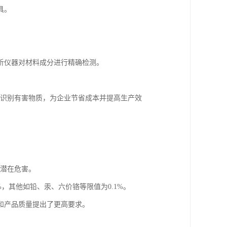
具。
析仪器对材料成分进行精确检测。
地识别有害物质，为企业节省成本并提高生产效
的潜在危害。
，其他如铅、汞、六价铬等限值为0.1%。
和产品质量提出了更高要求。