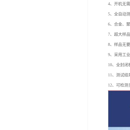
4、开机无
5、全自动
6、合金、
7、超大样
8、样品无
9、采用工
10、全封
11、测试
12、可检