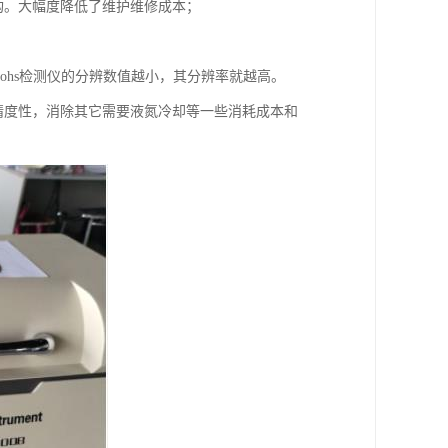
构。大幅度降低了维护维修成本；
。rohs检测仪的分辨数值越小，其分辨率就越高。
和精度性，消除其它需要液氮冷却等一些消耗成本和