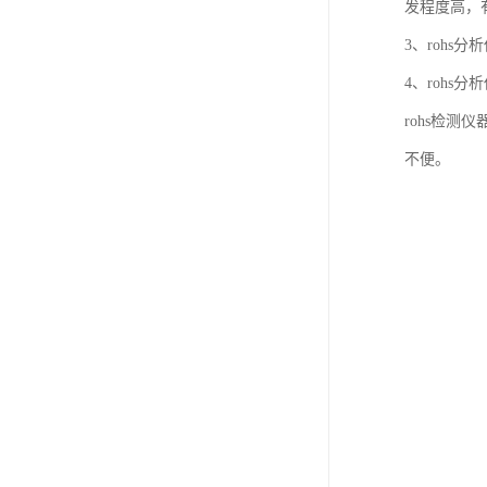
发程度高，
3、rohs
4、rohs
rohs检
不便。