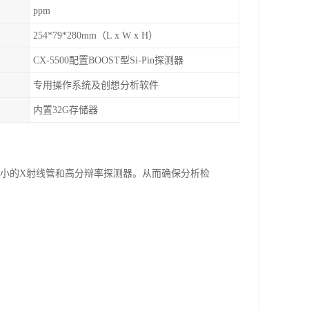
ppm
254*79*280mm（L x W x H）
CX-5500配置BOOST型Si-Pin探测器
专用操作系统及创想分析软件
内置32G存储器
微小的X射线管和高分辩率探测器。从而确保分析检
；