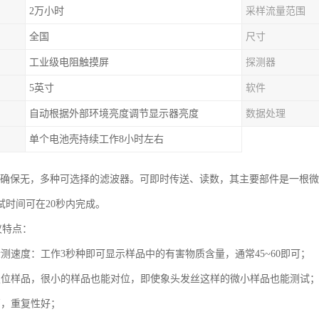
2万小时
采样流量范围
全国
尺寸
工业级电阻触摸屏
探测器
5英寸
软件
自动根据外部环境亮度调节显示器亮度
数据处理
单个电池壳持续工作8小时左右
析仪确保无，多种可选择的滤波器。可即时传送、读数，其主要部件是一根
试时间可在20秒内完成。
仪特点：
检测速度：工作3秒种即可显示样品中的有害物质含量，通常45~60即可；
定位样品，很小的样品也能对位，即使象头发丝这样的微小样品也能测试
高，重复性好；