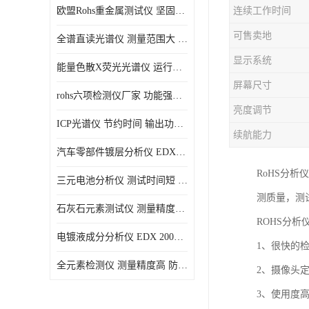
欧盟Rohs重金属测试仪 坚固耐用 测试结果清晰显示
连续工作时间
光电直读光谱仪
可售卖地
全谱直读光谱仪 测量范围大 抗干扰性能好
便携式水质重金属检测仪
显示系统
能量色散X荧光光谱仪 运行稳定性高 方便样品的测量
屏幕尺寸
rohs六项检测仪厂家 功能强大 可直接分析
亮度调节
ICP光谱仪 节约时间 输出功率稳定
续航能力
汽车零部件镀层分析仪 EDX600PLUS 自动谱线识别
RoHS分
三元电池分析仪 测试时间短 体积小 方便便携
测质量，测
石灰石元素测试仪 测量精度高 测量方便 快捷
ROHS分析
电镀液成分分析仪 EDX 2000A 测量 穿透力强
1、很快的
全元素检测仪 测量精度高 防尘 防水性能好
2、摄像头
3、使用度