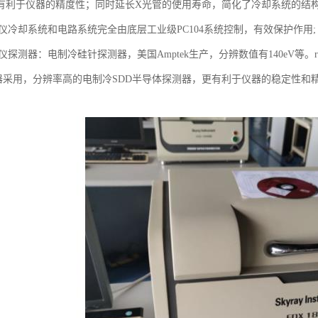
有利于仪器的精度性；同时延长X光管的使用寿命，简化了冷却系统的结
分析仪冷却系统和电路系统完全由底层工业级PC104系统控制，有效保护作用;
分析仪探测器：电制冷硅针探测器，美国Amptek生产，分辨数值有140eV等
测仪器采用，分辨率高的电制冷SDD半导体探测器，更有利于仪器的稳定性