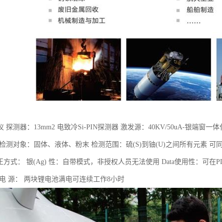
 探测器：13mm2 电致冷Si-PIN探测器 激发源：40KV/50uA-银端窗
检测对象：固体、液体、粉末 检测范围：硫(S)到铀(U)之间所有元素 可同
 校正方式： 银(Ag) 性：自带模式，非授权人员无法使用 Data使用性：
电 源： 两块锂电池满电可连续工作8小时