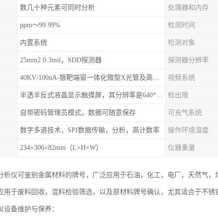
数几十种元素可同时分析
处理器和内存
ppm～99.99%
检测时间
内置系统
检测对象
25mm2 0.3mil，SDD探测器
探测器分辨率
40KV/100uA-银靶端窗一体化微型X光管及高压电源
视频系统
半透半反式液晶显示触摸屏，其分辨率是640*480
检出限
自带密码管理员模式，数据可随意保存
可充气系统
数字多道技术，SPI数据传输，分析，高计数率
操作环境湿度
234×306×82mm（L×H×W）
仪器重量
分析仪可鉴别金属材料的牌号，广泛应用于石油，化工，电厂，天然气，
应用于废料回收，混料检验筛选，以及原材料牌号确认，尤其适合于不锈
谱仪设备维护与保养：