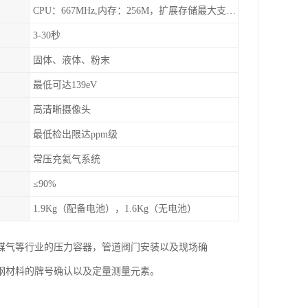
CPU：667MHz,内存：256M，扩展存储最大支持32G，标配2G，可以海量存储数据
3-30秒
固体、液体、粉末
最低可达139eV
高清晰摄像头
最低检出限达ppm级
常压充氦气系统
≤90%
1.9Kg（配备电池），1.6Kg（无电池）
煤气等行业的压力容器，管道阀门安装以及现场确
钢材料的牌号确认以及定量测量元素。