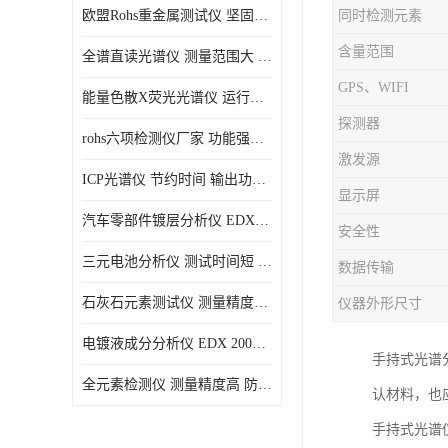
欧盟Rohs重金属测试仪 坚固耐用 测试结果清晰显示
同时检测元素
光电直读光谱仪
含量范围
全谱直读光谱仪 测量范围大 抗干扰性能好
便携式水质重金属检测仪
GPS、WIFI
能量色散X荧光光谱仪 运行稳定性高 方便样品的测量
探测器
rohs六项检测仪厂家 功能强大 可直接分析
激发源
ICP光谱仪 节约时间 输出功率稳定
显示屏
汽车零部件镀层分析仪 EDX600PLUS 自动谱线识别
安全性
三元电池分析仪 测试时间短 体积小 方便便携
数据传输
石灰石元素测试仪 测量精度高 测量方便 快捷
仪器外形尺寸
电镀液成分分析仪 EDX 2000A 测量 穿透力强
手持式光谱
全元素检测仪 测量精度高 防尘 防水性能好
认材料，也
手持式光