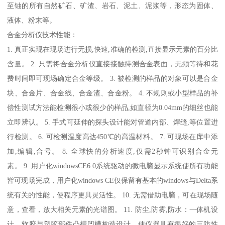
至铀的所有自然矿石、矿渣、岩石、泥土、泥浆等，形态为固体、
液体、粉末等。
合金分析仪技术性能：
1. 真正实现在现场进行无损,快速,准确的检测,直接显示元素的百分比
含量。 2. 只需将合金分析仪直接接触待测合金表面，无须等待和花
费时间即可现场确定合金等级。 3. 被检测的样品的对象可以是合金
块、合金片、合金线、合金渣、合金粉。 4. 不规则或小型样品的补
偿性测试方法能检测很小或很少的样品,如直径为0.04mm的细丝也能
立即辨认。 5. 手式可延伸的探头设计能对管道内部、焊缝,等位置进
行检测。 6. 可检测温度高达450℃的高温材料。 7. 可现场在库中添
加,编辑,合号。 8. 全球快的分析速度,仅需2秒钟可识别合金元
素。 9. 用户化windowsCE6.0系统驱动的微电脑显示系统使所有功能
皆可现场完成，用户化windows CE仅保留有基本的windows与Delta系
统有关的性能，使程序更具灵活性。 10. 无需借助电脑，可在现场随
意，查看，放大相关元素的光谱图。 11. 防尘,防雾,防水：一体机设
计，软胶与塑胶部件凸槽凹槽构造设计，使仪器具有很好的三防性