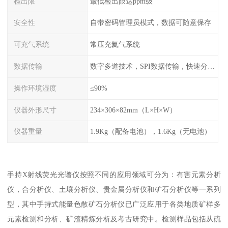
检出限
最低检出限达ppm级
安全性
自带密码管理员模式，数据可随意保存
可充气系统
常压充氦气系统
数据传输
数字多道技术，SPI数据传输，快速分析，高计数率
操作环境湿度
≤90%
仪器外形尺寸
234×306×82mm（L×H×W）
仪器重量
1.9Kg（配备电池），1.6Kg（无电池）
手持X射线荧光光谱仪按照不同的应用领域可分为：有害元素分析
仪，合分析仪、土壤分析仪、贵金属分析仪和矿石分析仪等一系列
型，其中手持式能量色散矿石分析仪已广泛应用于各类地质矿样多
元素检测和分析、矿渣精炼分析及考古研究中。检测样品包括从硫