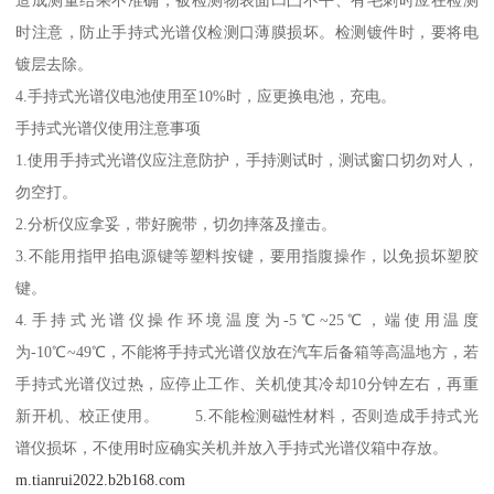
造成测量结果不准确，被检测物表面凹凸不平、有毛刺时应在检测
时注意，防止手持式光谱仪检测口薄膜损坏。检测镀件时，要将电
镀层去除。
4.手持式光谱仪电池使用至10%时，应更换电池，充电。
手持式光谱仪使用注意事项
1.使用手持式光谱仪应注意防护，手持测试时，测试窗口切勿对人，
勿空打。
2.分析仪应拿妥，带好腕带，切勿摔落及撞击。
3.不能用指甲掐电源键等塑料按键，要用指腹操作，以免损坏塑胶
键。
4.手持式光谱仪操作环境温度为-5℃~25℃，端使用温度
为-10℃~49℃，不能将手持式光谱仪放在汽车后备箱等高温地方，若
手持式光谱仪过热，应停止工作、关机使其冷却10分钟左右，再重
新开机、校正使用。 5.不能检测磁性材料，否则造成手持式光
谱仪损坏，不使用时应确实关机并放入手持式光谱仪箱中存放。
m.tianrui2022.b2b168.com