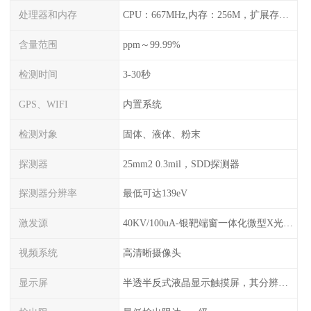
处理器和内存
CPU：667MHz,内存：256M，扩展存储最大支持32G，标配2G，可以海量存储数据
含量范围
ppm～99.99%
检测时间
3-30秒
GPS、WIFI
内置系统
检测对象
固体、液体、粉末
探测器
25mm2 0.3mil，SDD探测器
探测器分辨率
最低可达139eV
激发源
40KV/100uA-银靶端窗一体化微型X光管及高压电源
视频系统
高清晰摄像头
显示屏
半透半反式液晶显示触摸屏，其分辨率是640*480