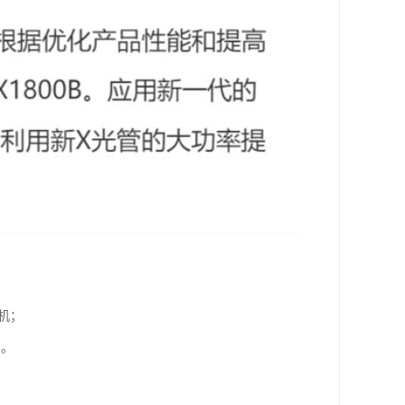
机；
；。