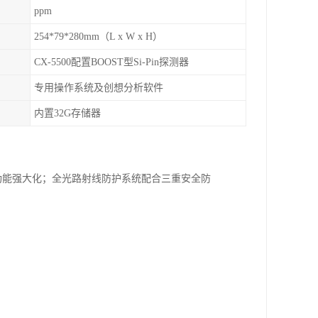
ppm
254*79*280mm（L x W x H）
CX-5500配置BOOST型Si-Pin探测器
专用操作系统及创想分析软件
内置32G存储器
功能强大化；全光路射线防护系统配合三重安全防
；