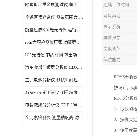
欧盟Rohs重金属测试仪 坚固耐用 测试结果清晰显示
连续工作时间
光电直读光谱仪
可售卖地
全谱直读光谱仪 测量范围大 抗干扰性能好
便携式水质重金属检测仪
显示系统
能量色散X荧光光谱仪 运行稳定性高 方便样品的测量
屏幕尺寸
rohs六项检测仪厂家 功能强大 可直接分析
亮度调节
ICP光谱仪 节约时间 输出功率稳定
续航能力
汽车零部件镀层分析仪 EDX600PLUS 自动谱线识别
ROHS分
三元电池分析仪 测试时间短 体积小 方便便携
护设计，同
石灰石元素测试仪 测量精度高 测量方便 快捷
ROHS分析
电镀液成分分析仪 EDX 2000A 测量 穿透力强
1、很快的
全元素检测仪 测量精度高 防尘 防水性能好
2、摄像头
3、使用度