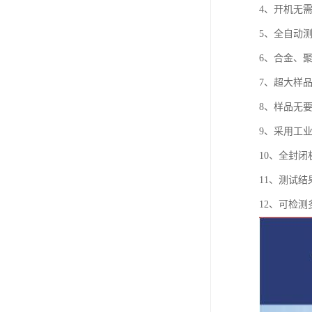
4、开机无
5、全自动
6、合金、
7、超大样
8、样品无
9、采用工
10、全封
11、测试
12、可检