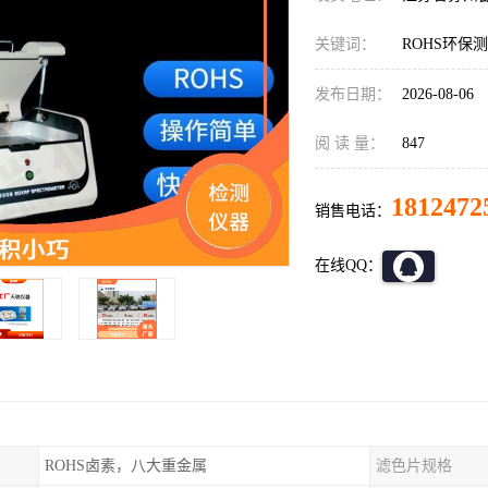
关键词：
ROHS环保
发布日期：
2026-08-06
阅 读 量：
847
1812472
销售电话：
在线QQ：
ROHS卤素，八大重金属
滤色片规格