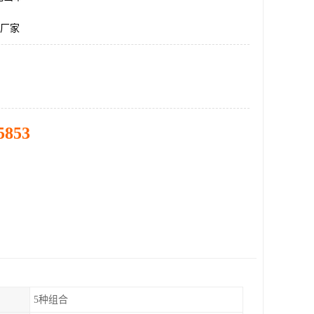
仪厂家
5853
5种组合