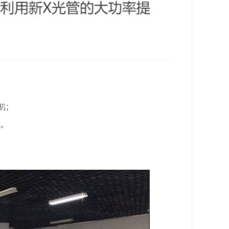
机；
；。