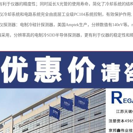
有利于仪器的精度性；同时延长X光管的使用寿命，简化了冷却系统的结
分析仪冷却系统和电路系统完全由底层工业级PC104系统控制，有效保护作用;
分析仪探测器：电制冷硅针探测器，美国Amptek生产，分辨数值有140eV等
测仪器采用，分辨率高的电制冷SDD半导体探测器，更有利于仪器的稳定性