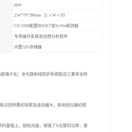
ppm
254*79*280mm（L x W x H）
CX-5500配置BOOST型Si-Pin探测器
专用操作系统及创想分析软件
内置32G存储器
功能强大化；全光路射线防护系统配合三重安全防
1。如没有达到所要的效率及波动偏大，影响到仪器的稳
际技术的基础上，超短光路，增强了X光管的功率，激