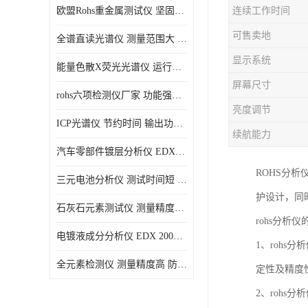
欧盟Rohs重金属测试仪 坚固耐用 测试结果清晰显示
连续工作时间
光电直读光谱仪
可售卖地
全谱直读光谱仪 测量范围大 抗干扰性能好
便携式水质重金属检测仪
显示系统
能量色散X荧光光谱仪 运行稳定性高 方便样品的测量
屏幕尺寸
rohs六项检测仪厂家 功能强大 可直接分析
亮度调节
ICP光谱仪 节约时间 输出功率稳定
续航能力
汽车零部件镀层分析仪 EDX600PLUS 自动谱线识别
ROHS分
三元电池分析仪 测试时间短 体积小 方便便携
护设计，同
石灰石元素测试仪 测量精度高 测量方便 快捷
rohs分析
电镀液成分分析仪 EDX 2000A 测量 穿透力强
1、rohs
全元素检测仪 测量精度高 防尘 防水性能好
定性及精度
2、rohs