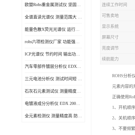
欧盟Rohs重金属测试仪 坚固耐用 测试结果清晰显示
连续工作时间
光电直读光谱仪
可售卖地
全谱直读光谱仪 测量范围大 抗干扰性能好
便携式水质重金属检测仪
显示系统
能量色散X荧光光谱仪 运行稳定性高 方便样品的测量
屏幕尺寸
rohs六项检测仪厂家 功能强大 可直接分析
亮度调节
ICP光谱仪 节约时间 输出功率稳定
续航能力
汽车零部件镀层分析仪 EDX600PLUS 自动谱线识别
ROHS分
三元电池分析仪 测试时间短 体积小 方便便携
元素内容的
石灰石元素测试仪 测量精度高 测量方便 快捷
正确使用Ro
电镀液成分分析仪 EDX 2000A 测量 穿透力强
1、开机顺
全元素检测仪 测量精度高 防尘 防水性能好
2、关机顺
3、不要频