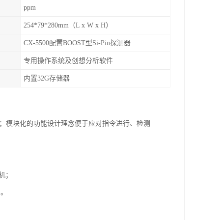
ppm
254*79*280mm（L x W x H）
CX-5500配置BOOST型Si-Pin探测器
专用操作系统及创想分析软件
内置32G存储器
优化；模块化的功能设计理念便于应对指令进行、检测
机；
；。