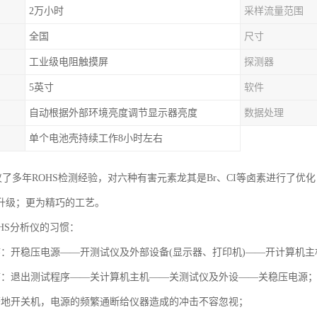
2万小时
采样流量范围
全国
尺寸
工业级电阻触摸屏
探测器
5英寸
软件
自动根据外部环境亮度调节显示器亮度
数据处理
单个电池壳持续工作8小时左右
析仪了多年ROHS检测经验，对六种有害元素龙其是Br、CI等卤素进行了
升级；更为精巧的工艺。
HS分析仪的习惯：
序：开稳压电源——开测试仪及外部设备(显示器、打印机)——开计算机主
序：退出测试程序——关计算机主机——关测试仪及外设——关稳压电源
繁地开关机，电源的频繁通断给仪器造成的冲击不容忽视；