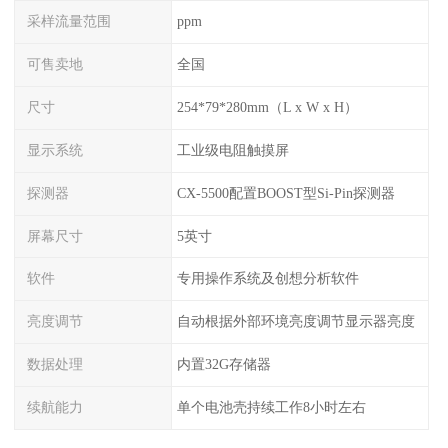
采样流量范围
ppm
可售卖地
全国
尺寸
254*79*280mm（L x W x H）
显示系统
工业级电阻触摸屏
探测器
CX-5500配置BOOST型Si-Pin探测器
屏幕尺寸
5英寸
软件
专用操作系统及创想分析软件
亮度调节
自动根据外部环境亮度调节显示器亮度
数据处理
内置32G存储器
续航能力
单个电池壳持续工作8小时左右