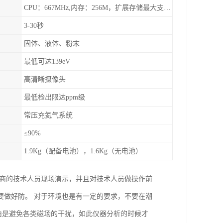
CPU：667MHz,内存：256M，扩展存储最大支持32G，标配2G，可以海量存储数据
3-30秒
固体、液体、粉末
最低可达139eV
高清晰摄像头
最低检出限达ppm级
常压充氦气系统
≤90%
1.9Kg（配备电池），1.6Kg（无电池）
厂商的技术人员现场演示，并且对技术人员做操作前
要做好防。 对于环境也是有一定的要求，不要在潮
理由是避免各类磁场的干扰，如此仪器分析的时候才