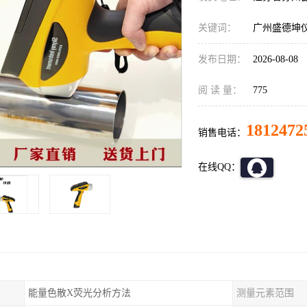
关键词：
广州盛德坤
发布日期：
2026-08-08
阅 读 量：
775
1812472
销售电话：
在线QQ：
能量色散X荧光分析方法
测量元素范围