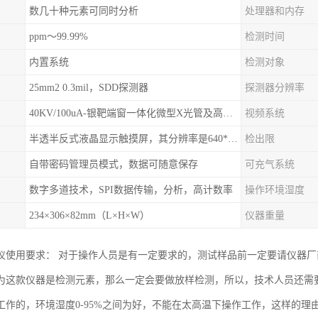
数几十种元素可同时分析
处理器和内存
ppm～99.99%
检测时间
内置系统
检测对象
25mm2 0.3mil，SDD探测器
探测器分辨率
40KV/100uA-银靶端窗一体化微型X光管及高压电源
视频系统
半透半反式液晶显示触摸屏，其分辨率是640*480
检出限
自带密码管理员模式，数据可随意保存
可充气系统
数字多道技术，SPI数据传输，分析，高计数率
操作环境湿度
234×306×82mm（L×H×W）
仪器重量
仪使用要求： 对于操作人员是有一定要求的，测试样品前一定要请仪器
为这款仪器是检测元素，那么一定会要做放样检测，所以，技术人员还需
工作的，环境湿度0-95%之间为好，不能在太高温下操作工作，这样的