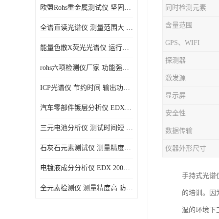
欧盟Rohs重金属测试仪 坚固耐用 测试结果清晰显示
同时检测元素
光电直读光谱仪
含量范围
全谱直读光谱仪 测量范围大 抗干扰性能好
便携式水质重金属检测仪
GPS、WIFI
能量色散X荧光光谱仪 运行稳定性高 方便样品的测量
探测器
rohs六项检测仪厂家 功能强大 可直接分析
激发源
ICP光谱仪 节约时间 输出功率稳定
显示屏
汽车零部件镀层分析仪 EDX600PLUS 自动谱线识别
安全性
三元电池分析仪 测试时间短 体积小 方便便携
数据传输
石灰石元素测试仪 测量精度高 测量方便 快捷
仪器外形尺寸
电镀液成分分析仪 EDX 2000A 测量 穿透力强
手持式光谱
全元素检测仪 测量精度高 防尘 防水性能好
的培训。因
湿的环境下