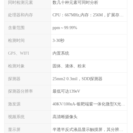
同时检测元素
数几十种元素可同时分析
处理器和内存
CPU：667MHz,内存：256M，扩展存储最大支持32G，标配2G，可以海量存储数据
含量范围
ppm～99.99%
检测时间
3-30秒
GPS、WIFI
内置系统
检测对象
固体、液体、粉末
探测器
25mm2 0.3mil，SDD探测器
探测器分辨率
最低可达139eV
激发源
40KV/100uA-银靶端窗一体化微型X光管及高压电源
视频系统
高清晰摄像头
显示屏
半透半反式液晶显示触摸屏，其分辨率是640*480