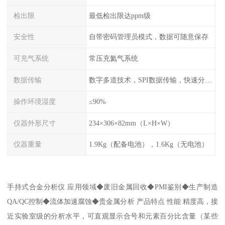
检出限
最低检出限达ppm级
安全性
自带密码管理员模式，数据可随意保存
可充气系统
常压充氦气系统
数据传输
数字多道技术，SPI数据传输，快速分析，高计数率
操作环境湿度
≤90%
仪器外形尺寸
234×306×82mm（L×H×W）
仪器重量
1.9Kg（配备电池），1.6Kg（无电池）
手持式合金分析仪 应用领域◆废旧金属回收◆PMI鉴别◆生产制造
QA/QC控制◆流体加速腐蚀◆贵金属分析 产品特点 性能 精度高，接
近实验室级的分析水平，可直观显示合号和元素百分比含量（某些