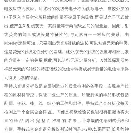
电效应或无效应。所逐出的次级光电子称为俄歇电子。当较外层的
电子跃入内层空穴所释放的能量不被原子内吸收,而是以光子形式放
出,便产生X 射线荧光，其能量等于两能级之间的能量差。因此，射
线荧光的能量或波长是特征性的,与元素有一一对应的关系。由
Moseley定律可知，只要测出荧光X射线的波长,可以知道元素的种类,
这是荧光X射线定性分析的基础。此外,荧光X射线的强度与相应元素
的含量有一定的关系,据此,可以进行元素定量分析。X射线探测器将
样品元素的X射线的特征谱线的光信号转换成易于测量的电信号来得
到待测元素的特息。
手持式光谱分析仪是金属制造业的质量检测必备手段，实现生产过
程的原材料管控，保证工业生产的质量。所能测试的样品形状包括
削屑、刨花、棒、线、细小的工件和部件。手持式合金分析仪每天
检测上千个金属合金样 品。即使是初级检验员也能很有把握地将大
量的 样 品 测 出 完 整 而 准确 的 结 果 ，比常规的化学测试手段和
方便。手持式合金光谱分析仪测试时间是1~2秒,如果再延 长几秒钟