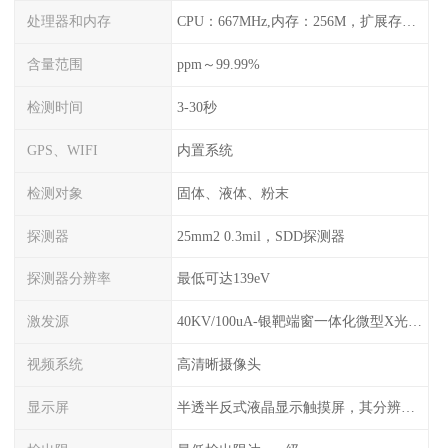
处理器和内存
CPU：667MHz,内存：256M，扩展存储最大支持32G，标配2G，可以海量存储数据
含量范围
ppm～99.99%
检测时间
3-30秒
GPS、WIFI
内置系统
检测对象
固体、液体、粉末
探测器
25mm2 0.3mil，SDD探测器
探测器分辨率
最低可达139eV
激发源
40KV/100uA-银靶端窗一体化微型X光管及高压电源
视频系统
高清晰摄像头
显示屏
半透半反式液晶显示触摸屏，其分辨率是640*480