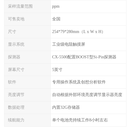
采样流量范围
ppm
可售卖地
全国
尺寸
254*79*280mm（L x W x H）
显示系统
工业级电阻触摸屏
探测器
CX-5500配置BOOST型Si-Pin探测器
屏幕尺寸
5英寸
软件
专用操作系统及创想分析软件
亮度调节
自动根据外部环境亮度调节显示器亮度
数据处理
内置32G存储器
续航能力
单个电池壳持续工作8小时左右