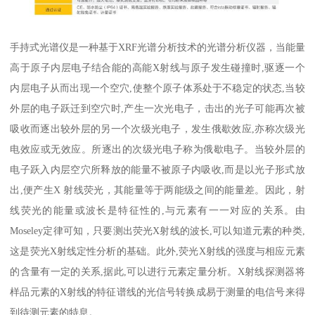
手持式光谱仪是一种基于XRF光谱分析技术的光谱分析仪器，当能量
高于原子内层电子结合能的高能X射线与原子发生碰撞时,驱逐一个
内层电子从而出现一个空穴,使整个原子体系处于不稳定的状态,当较
外层的电子跃迁到空穴时,产生一次光电子，击出的光子可能再次被
吸收而逐出较外层的另一个次级光电子，发生俄歇效应,亦称次级光
电效应或无效应。所逐出的次级光电子称为俄歇电子。当较外层的
电子跃入内层空穴所释放的能量不被原子内吸收,而是以光子形式放
出,便产生X 射线荧光，其能量等于两能级之间的能量差。因此，射
线荧光的能量或波长是特征性的,与元素有一一对应的关系。由
Moseley定律可知，只要测出荧光X射线的波长,可以知道元素的种类,
这是荧光X射线定性分析的基础。此外,荧光X射线的强度与相应元素
的含量有一定的关系,据此,可以进行元素定量分析。X射线探测器将
样品元素的X射线的特征谱线的光信号转换成易于测量的电信号来得
到待测元素的特息。