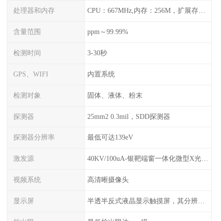
处理器和内存
CPU：667MHz,内存：256M，扩展存储最大支持32G，标配2G，可以海量存储数据
含量范围
ppm～99.99%
检测时间
3-30秒
GPS、WIFI
内置系统
检测对象
固体、液体、粉末
探测器
25mm2 0.3mil，SDD探测器
探测器分辨率
最低可达139eV
激发源
40KV/100uA-银靶端窗一体化微型X光管及高压电源
视频系统
高清晰摄像头
显示屏
半透半反式液晶显示触摸屏，其分辨率是640*480