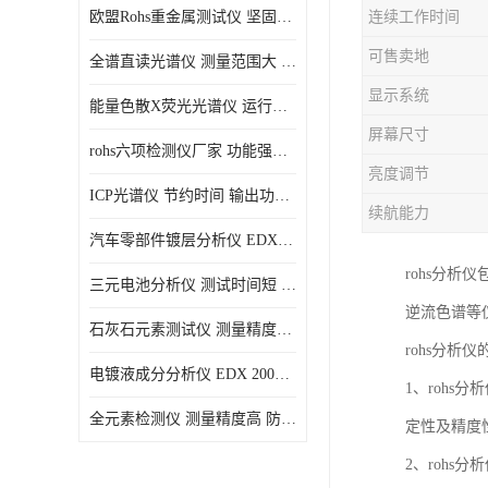
欧盟Rohs重金属测试仪 坚固耐用 测试结果清晰显示
连续工作时间
光电直读光谱仪
可售卖地
全谱直读光谱仪 测量范围大 抗干扰性能好
便携式水质重金属检测仪
显示系统
能量色散X荧光光谱仪 运行稳定性高 方便样品的测量
屏幕尺寸
rohs六项检测仪厂家 功能强大 可直接分析
亮度调节
ICP光谱仪 节约时间 输出功率稳定
续航能力
汽车零部件镀层分析仪 EDX600PLUS 自动谱线识别
rohs分
三元电池分析仪 测试时间短 体积小 方便便携
逆流色谱等
石灰石元素测试仪 测量精度高 测量方便 快捷
rohs分析
电镀液成分分析仪 EDX 2000A 测量 穿透力强
1、rohs
全元素检测仪 测量精度高 防尘 防水性能好
定性及精度
2、rohs