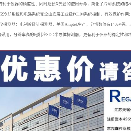
有利于仪器的精度性；同时延长X光管的使用寿命，简化了冷却系统的结
分析仪冷却系统和电路系统完全由底层工业级PC104系统控制，有效保护作用;
分析仪探测器：电制冷硅针探测器，美国Amptek生产，分辨数值有140eV等
测仪器采用，分辨率高的电制冷SDD半导体探测器，更有利于仪器的稳定性