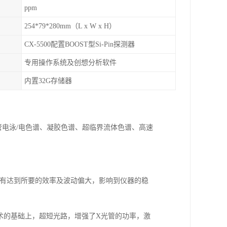
ppm
254*79*280mm（L x W x H）
CX-5500配置BOOST型Si-Pin探测器
专用操作系统及创想分析软件
内置32G存储器
管电泳/电色谱、凝胶色谱、超临界流体色谱、高速
1。如没有达到所要的效率及波动偏大，影响到仪器的稳
际技术的基础上，超短光路，增强了X光管的功率，激