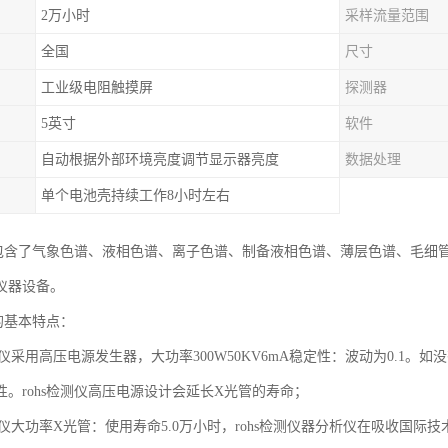
2万小时
采样流量范围
全国
尺寸
工业级电阻触摸屏
探测器
5英寸
软件
自动根据外部环境亮度调节显示器亮度
数据处理
单个电池壳持续工作8小时左右
析仪包含了气象色谱、液相色谱、离子色谱、制备液相色谱、薄层色谱、毛细
仪器设备。
仪的基本特点：
分析仪采用高压电源发生器，大功率300W50KV6mA稳定性：波动为0.
性。rohs检测仪高压电源设计会延长X光管的寿命；
分析仪大功率X光管：使用寿命5.0万小时，rohs检测仪器分析仪在吸收国