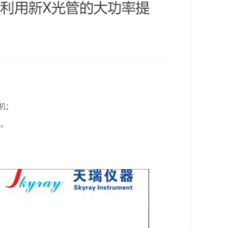
机；
；。