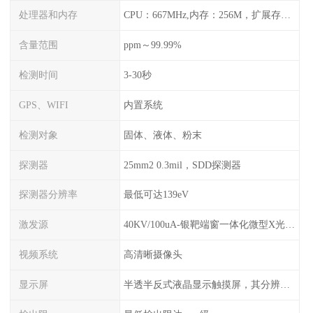
处理器和内存
CPU：667MHz,内存：256M，扩展存储最大支持32G，标配2G，可以海量存储数据
含量范围
ppm～99.99%
检测时间
3-30秒
GPS、WIFI
内置系统
检测对象
固体、液体、粉末
探测器
25mm2 0.3mil，SDD探测器
探测器分辨率
最低可达139eV
激发源
40KV/100uA-银靶端窗一体化微型X光管及高压电源
视频系统
高清晰摄像头
显示屏
半透半反式液晶显示触摸屏，其分辨率是640*480