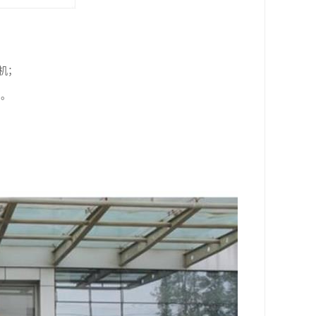
机；
；。