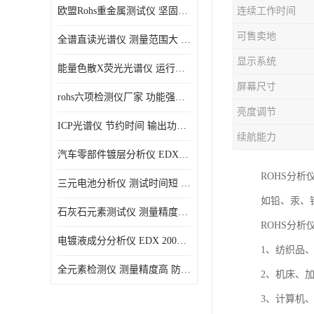
欧盟Rohs重金属测试仪 坚固耐用 测试结果清晰显示
连续工作时间
光电直读光谱仪
可售卖地
全谱直读光谱仪 测量范围大 抗干扰性能好
便携式水质重金属检测仪
显示系统
能量色散X荧光光谱仪 运行稳定性高 方便样品的测量
屏幕尺寸
rohs六项检测仪厂家 功能强大 可直接分析
亮度调节
ICP光谱仪 节约时间 输出功率稳定
续航能力
汽车零部件镀层分析仪 EDX600PLUS 自动谱线识别
ROHS分
三元电池分析仪 测试时间短 体积小 方便便携
如铅、汞、
石灰石元素测试仪 测量精度高 测量方便 快捷
ROHS分析
电镀液成分分析仪 EDX 2000A 测量 穿透力强
1、纺织品
全元素检测仪 测量精度高 防尘 防水性能好
2、机床、
3、计算机