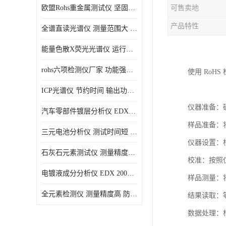
欧盟Rohs重金属测试仪 坚固耐用 测试结果清晰显示
可售卖地
光电直读光谱仪
产品特性
全谱直读光谱仪 测量范围大 抗干扰性能好
便携式水质重金属检测仪
能量色散X荧光光谱仪 运行稳定性高 方便样品的测量
rohs六项检测仪厂家 功能强大 可直接分析
使用 RoH
ICP光谱仪 节约时间 输出功率稳定
仪器准备：
汽车零部件镀层分析仪 EDX600PLUS 自动谱线识别
样品准备：
三元电池分析仪 测试时间短 体积小 方便便携
仪器设置：
石灰石元素测试仪 测量精度高 测量方便 快捷
校准：按照
电镀液成分分析仪 EDX 2000A 测量 穿透力强
样品测量：
全元素检测仪 测量精度高 防尘 防水性能好
结果读取：
数据处理：