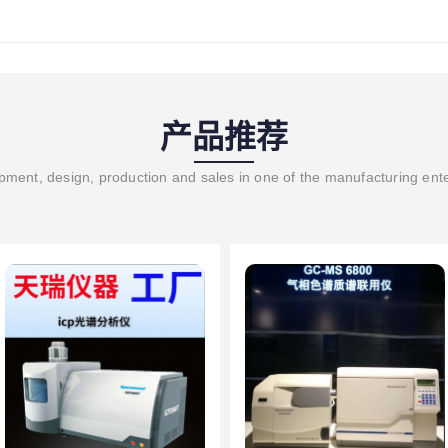
产品推荐
ment, design, production and sales in one of the manufacturing ent