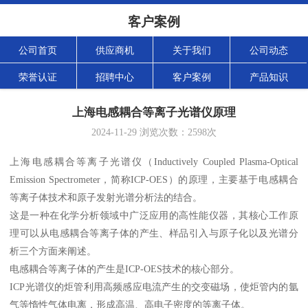
客户案例
公司首页
供应商机
关于我们
公司动态
荣誉认证
招聘中心
客户案例
产品知识
上海电感耦合等离子光谱仪原理
2024-11-29
浏览次数：
2598
次
上海电感耦合等离子光谱仪（Inductively Coupled Plasma-Optical
Emission Spectrometer，简称ICP-OES）的原理，主要基于电感耦合
等离子体技术和原子发射光谱分析法的结合。
这是一种在化学分析领域中广泛应用的高性能仪器，其核心工作原
理可以从电感耦合等离子体的产生、样品引入与原子化以及光谱分
析三个方面来阐述。
电感耦合等离子体的产生是ICP-OES技术的核心部分。
ICP光谱仪的炬管利用高频感应电流产生的交变磁场，使炬管内的氩
气等惰性气体电离，形成高温、高电子密度的等离子体。