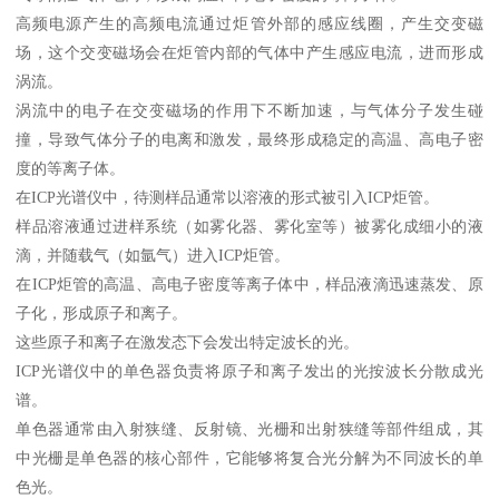
高频电源产生的高频电流通过炬管外部的感应线圈，产生交变磁
场，这个交变磁场会在炬管内部的气体中产生感应电流，进而形成
涡流。
涡流中的电子在交变磁场的作用下不断加速，与气体分子发生碰
撞，导致气体分子的电离和激发，最终形成稳定的高温、高电子密
度的等离子体。
在ICP光谱仪中，待测样品通常以溶液的形式被引入ICP炬管。
样品溶液通过进样系统（如雾化器、雾化室等）被雾化成细小的液
滴，并随载气（如氩气）进入ICP炬管。
在ICP炬管的高温、高电子密度等离子体中，样品液滴迅速蒸发、原
子化，形成原子和离子。
这些原子和离子在激发态下会发出特定波长的光。
ICP光谱仪中的单色器负责将原子和离子发出的光按波长分散成光
谱。
单色器通常由入射狭缝、反射镜、光栅和出射狭缝等部件组成，其
中光栅是单色器的核心部件，它能够将复合光分解为不同波长的单
色光。