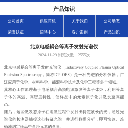
产品知识
公司首页
供应商机
关于我们
公司动态
荣誉认证
招聘中心
客户案例
产品知识
北京电感耦合等离子发射光谱仪
2024-11-29
浏览次数：
2555
次
北京电感耦合等离子发射光谱仪（Inductively Coupled Plasma Optical
Emission Spectroscopy，简称ICP-OES）是一种先进的分析仪器，广
泛应用于化学、材料科学、能源科学技术及化学工程等多个领域。
其核心工作原理基于电感耦合高频电源激发等离子体炬，利用等离
子体的高温、高密度特性，使样品中的元素原子化并激发至高能
态。
随后，这些激发态原子在退激过程中发射出特定波长的光，通过光
谱仪的检测器捕捉这些特征光谱，并进行数据分析，即可快速、准
确地测定样品中各种元素的含量。