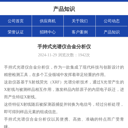
产品知识
公司首页
供应商机
关于我们
公司动态
荣誉认证
招聘中心
客户案例
产品知识
手持式光谱仪合金分析仪
2024-11-29
浏览次数：
1942
次
手持式光谱仪合金分析仪，作为一款集成了现代科技与创新设计的
精密检测工具，在多个工业领域中发挥着举足轻重的作用。
这款仪器基于X射线荧光（XRF）光谱分析技术，通过X光管产生的
X射线与被测样品相互作用，激发样品内部原子的内层电子跃迁，进
而产生特征X射线。
这些特征X射线随后被探测器捕捉并转换为电信号，经过分析处理，
即可得到样品元素的组成信息。
手持式光谱仪合金分析仪以其便携、高效、准确的特点而广受青
睐。