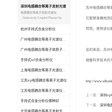
光电直读光谱仪
深圳电感耦合等离子发射光谱
苏州电感耦合等
仪
电感耦合等离子发射光谱仪
便携式水质重金属检测仪
（Inductively Coupled Plasma-Op..
它能够准确地测
然而，使用该仪
杭州手持式合金分析仪
广州电感耦合等离子光谱仪原理
广州电感耦合等离子体原子发射光谱仪
总的来说，苏州
手持式xrf合金分析仪
随着科学技术的
上海电感耦合等离子光谱仪原理
江苏icp电感耦合等离子光谱仪
http://www.sdkzn
江苏电感耦合等离子光谱仪原理
上一篇：
深圳i
手持式合金分析仪哪种好
下一篇：
深圳电
北京电感耦合等离子发射光谱仪