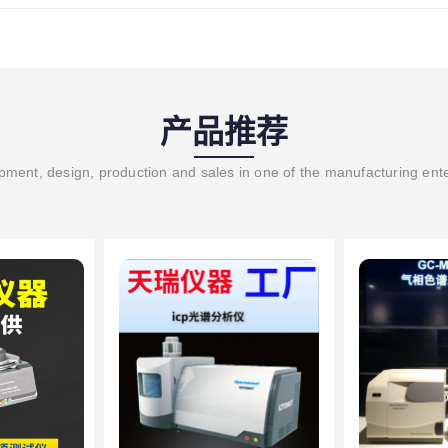
产品推荐
ment, design, production and sales in one of the manufacturing ent