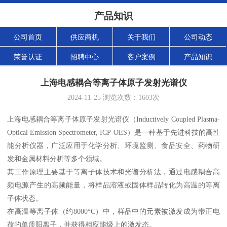
产品知识
公司首页
供应商机
关于我们
公司动态
荣誉认证
招聘中心
客户案例
产品知识
上海电感耦合等离子体原子发射光谱仪
2024-11-25
浏览次数：
1603
次
上海电感耦合等离子体原子发射光谱仪（Inductively Coupled Plasma-
Optical Emission Spectrometer, ICP-OES）是一种基于先进科技的高性
能分析仪器，广泛应用于化学分析、环境监测、食品安全、药物研
发和金属材料分析等多个领域。
其工作原理主要基于等离子体技术和光谱分析法，通过电感耦合高
频电源产生的高频能量，将样品溶液或固体样品转化为高温的等离
子体状态。
在高温等离子体（约8000°C）中，样品中的元素被激发成为带正电
荷的单质阳离子，并获得相应能级上的激发态。