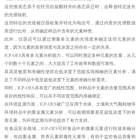
这些激发态原子在经历自旋翻转并向基态跃迁时，会释放特定波长
的光谱辐射。
这些特征的光谱被仪器收集并转化为电信号，通过内置的光谱数据
库进行比对，从而确定样品中含有的元素种类。
此外，仪器还可以通过测量各元素的光强度来确定这些元素的浓
度，因为元素的发射强度与其浓度之间存在一定的关系。
ICP-OES具有多元素分析能力，可以同时测定多种元素的含量，从几
个到数十个元素之间，大大提高了工作效率和数据可靠性。
其高灵敏度和准确性使得在低浓度下也能实现精确的元素分析，满
足了不同样品中低至超低浓度下元素的准确分析需求。
同时，ICP-OES具有宽广的线性范围，对样品中元素的含量范围具有
良好的线性响应，可以在不同浓度范围内准确测定。
在环境监测方面，ICP-OES被广泛应用于水体、土壤和大气颗粒物等
环境样品中的重金属元素分析，可以检测痕量甚至超低浓度下的有
害元素，为环境监测与评估提供了有力支持。
在食品安全领域，ICP-OES可对食品中的微量元素进行快速准确分
析，包括重金属、营养元素和毒性元素等，有助于监控食品质量和