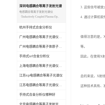
光电直读光谱仪
深圳电感耦合等离子发射光谱
3. 这些信号被
仪
电感耦合等离子发射光谱仪
便携式水质重金属检测仪
（Inductively Coupled Plasma-Op..
4. 通过计算
杭州手持式合金分析仪
值得注意的是，
广州电感耦合等离子光谱仪原理
广州电感耦合等离子体原子发射光谱仪
等。
手持式xrf合金分析仪
因此，在使用X
上海电感耦合等离子光谱仪原理
江苏icp电感耦合等离子光谱仪
总的来说，X射
江苏电感耦合等离子光谱仪原理
这种技术具有、
手持式合金分析仪哪种好
北京电感耦合等离子发射光谱仪