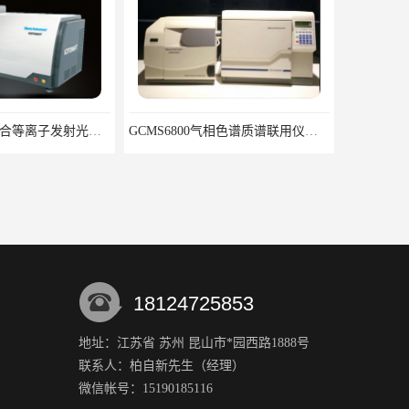
单道扫描电感耦合等离子发射光谱仪ICP2060T
GCMS6800气相色谱质谱联用仪厂家
18124725853
地址：江苏省 苏州 昆山市*园西路1888号
联系人：柏自新
先生
（经理）
分析仪 操作方便
X射线镀层测厚仪 品质保障 不锈钢检测仪厂家
微信帐号：15190185116