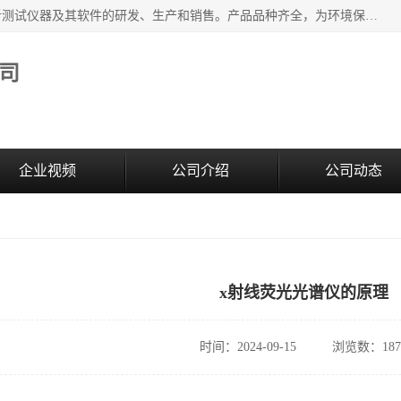
江苏天瑞仪器股份有限公司专业从事光谱、色谱、质谱等分析测试仪器及其软件的研发、生产和销售。产品品种齐全，为环境保护与安全、工业测试与分析及其它领域提供专业解决方案。 为客户提供更加先进的产品和更加满意的服务。
司
企业视频
公司介绍
公司动态
x射线荧光光谱仪的原理
时间：2024-09-15
浏览数：187